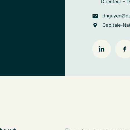
Directeur – 
dnguyen@que
Capitale-Nat