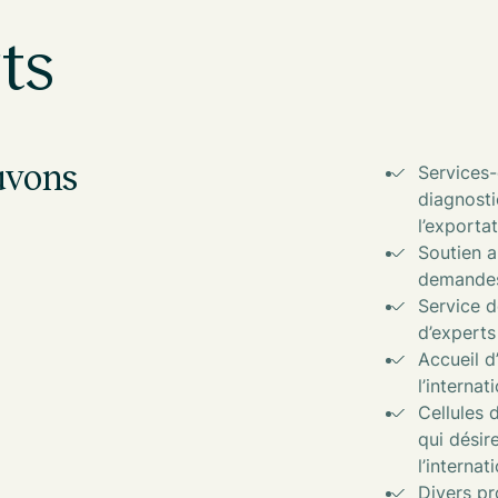
ts
uvons
Services
diagnosti
l’exportat
Soutien 
demande
Service d
d’experts
Accueil d
l’internat
Cellules 
qui désir
l’internat
Divers p