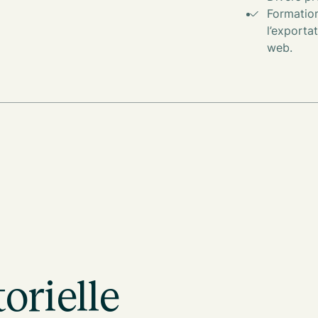
Formation
l’exporta
web.
orielle