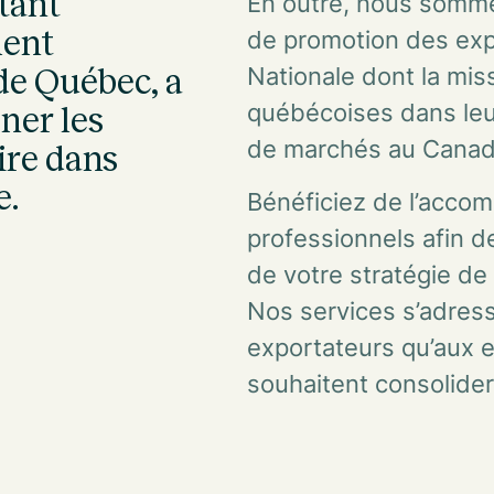
tant
En outre, nous somme
ment
de promotion des expo
Nationale dont la mis
de Québec, a
québécoises dans le
ner les
de marchés au Canada 
ire dans
e.
Bénéficiez de l’acco
professionnels afin d
de votre stratégie d
Nos services s’adres
exportateurs qu’aux e
souhaitent consolider