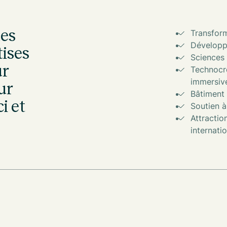
des
Transform
Développ
tises
Sciences 
ur
Technocré
immersiv
ur
Bâtiment 
i et
Soutien à
Attraction
internati