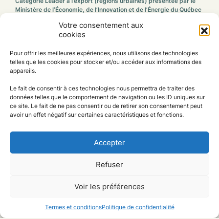
Catégorie Leader à l’export (régions urbaines) présentée par le
Ministère de l’Économie, de l’Innovation et de l’Énergie du Québec
Votre consentement aux
DE MARQUE
cookies
De Marque, acteur mondial du livre numérique et audio, offre des
services de distribution, conversion et optimisation de contenus
Pour offrir les meilleures expériences, nous utilisons des technologies
telles que les cookies pour stocker et/ou accéder aux informations des
pour éditeurs et bibliothèques. Présente dans plus de 30 pays,
appareils.
l’entreprise est un puissant véhicule de promotion de la culture en
ligne.
Le fait de consentir à ces technologies nous permettra de traiter des
données telles que le comportement de navigation ou les ID uniques sur
ce site. Le fait de ne pas consentir ou de retirer son consentement peut
Prix Distinction – Diversité et inclusion présenté par Affaires
avoir un effet négatif sur certaines caractéristiques et fonctions.
mondiales Canada
BASTIEN INDUSTRIES
Accepter
Fondée en 1972, la gagnante de cette catégorie conçoit, fabrique à
la main et distribue des mocassins artisanaux en cuir de vache et
Refuser
d’orignal. Présente dans plus de 165 boutiques à l’international,
l’entreprise allie traditions et modernité. Intégrant une main d’œuvre
Voir les préférences
principalement autochtone à 65%, l’entreprise gagnante exporte
76% de sa production à l’international tant en Amérique du Nord
qu’en Europe.
Termes et conditions
Politique de confidentialité