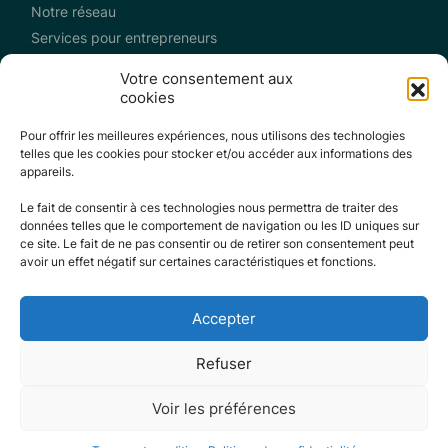
Notre réseau
Services pour entrepreneurs
Continuum de services à l’exportation
Votre consentement aux
Programme ALÉGO
cookies
Activités
Pour offrir les meilleures expériences, nous utilisons des technologies
Mercador
telles que les cookies pour stocker et/ou accéder aux informations des
R.I.S.E.
appareils.
Nouvelles
Le fait de consentir à ces technologies nous permettra de traiter des
Foire aux questions
données telles que le comportement de navigation ou les ID uniques sur
Répertoire
ce site. Le fait de ne pas consentir ou de retirer son consentement peut
Nous joindre
avoir un effet négatif sur certaines caractéristiques et fonctions.
Confidentialité
Termes et conditions
Accepter
Refuser
©2026 Commerce International Québec
Voir les préférences
Développement web