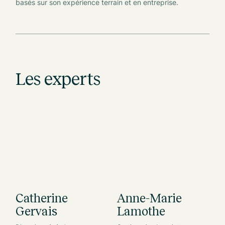
basés sur son expérience terrain et en entreprise.
Les experts
Catherine
Anne-Marie
R
Gervais
Lamothe
Ge
d’