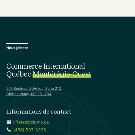
Nous joindre
Commerce International
Québec
Montérégie-Ouest
255 Boulevard d’Anjou, Suite 212,
Châteauguay, QC J6J 2R4
Informations de contact
l.fretes@ciqmo.ca
(450) 507-3338