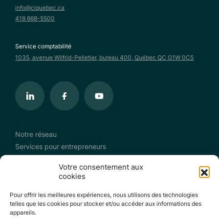
info@ciquebec.ca
418 668-5500
Service comptabilité
1035, avenue Wilfrid-Pelletier, bureau 400, Québec QC G1W 0C5
Notre réseau
Services pour entrepreneurs
Continuum de services à l’exportation
Votre consentement aux
Programme ALÉGO
cookies
Activités
Pour offrir les meilleures expériences, nous utilisons des technologies
Mercador
telles que les cookies pour stocker et/ou accéder aux informations des
R.I.S.E.
appareils.
Nouvelles