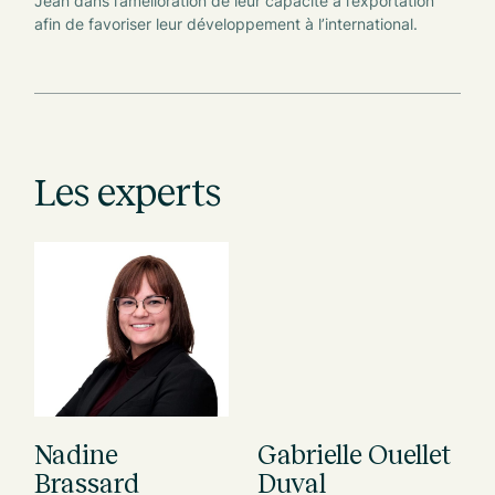
Jean dans l’amélioration de leur capacité à l’exportation
afin de favoriser leur développement à l’international.
Les experts
Nadine
Gabrielle Ouellet
D
Brassard
Duval
T